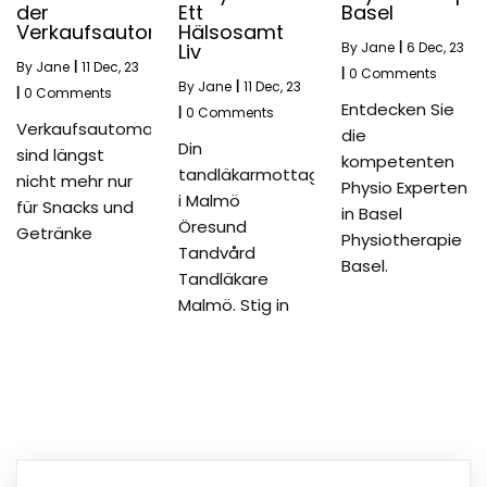
der
Ett
Basel
Verkaufsautomaten
Hälsosamt
Liv
By
Jane
|
6
Dec, 23
By
Jane
|
11
Dec, 23
|
0 Comments
By
Jane
|
11
Dec, 23
|
0 Comments
Entdecken Sie
|
0 Comments
Verkaufsautomaten
die
Din
sind längst
kompetenten
tandläkarmottagning
nicht mehr nur
Physio Experten
i Malmö
für Snacks und
in Basel
Öresund
Getränke
Physiotherapie
Tandvård
Basel.
Tandläkare
Malmö. Stig in